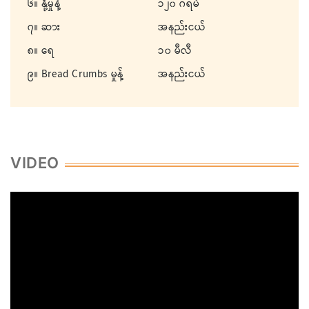
၆။ နို့မှုန့်
၁၂၀ ဂရမ်
၇။ ဆား
အနည်းငယ်
၈။ ရေ
၁၀ မီလီ
၉။ Bread Crumbs မှုန့်
အနည်းငယ်
VIDEO