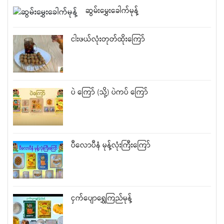
ဆွမ်းမွှေးခေါက်မုန့်
ငါးဖယ်လုံးတုတ်ထိုးကြော်
ပဲ ကြော် (သို့) ပဲကပ် ကြော်
ပီလောပီနံ မုန့်လုံးကြီးကြော်
ငှက်ပျောရွှေကြည်မုန့်