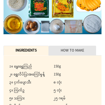
INGREDIENTS
HOW TO MAKE
၁။ မွှေးရွှေကြည်
150g
၂။ ရွှေလိပ်ပြာအကြော်မှုန့်
150g
၃။ ငှက်ပျောသီး
၈ လုံး
၄။ ကြက်ဥ
၅ လုံး
၅။ သကြား
၂၅ ဂရမ်