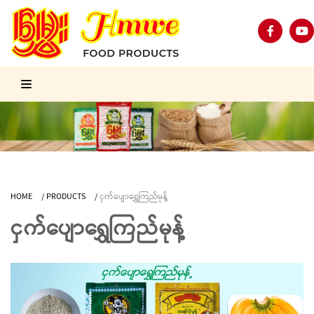
HOME
/
PRODUCTS
/
ငှက်ပျောရွှေကြည်မုန့်
ငှက်ပျောရွှေကြည်မုန့်