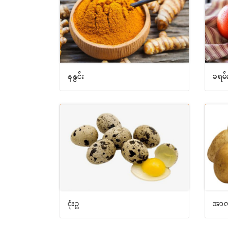
နနွင်း
ခရမ်
ငုံးဥ
အာလ