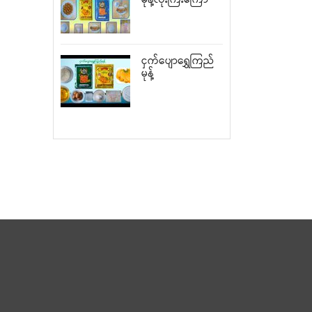
မုန့်လုံးကြီးကြော်
ငှက်ပျောရွှေကြည်
မုန့်