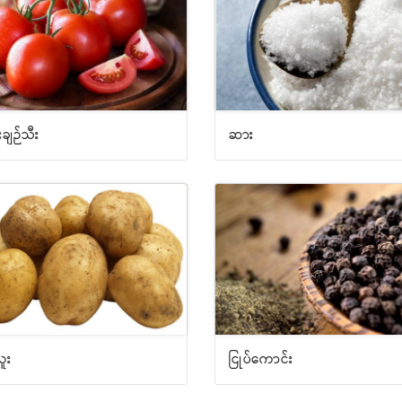
းချဉ်သီး
ဆား
ူး
ငြုပ်ကောင်း