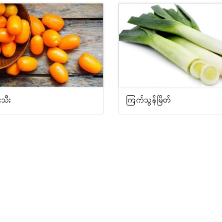
းသီး
ကြက်သွန်မြိတ်