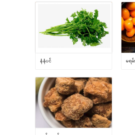
နံနံပင်
မရမ်