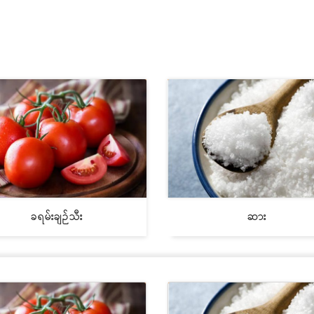
ခရမ်းချဉ်သီး
ဆား