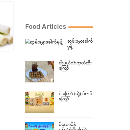
Food Articles
ဆွမ်းမွှေးခေါက်
မုန့်
ငါးဖယ်လုံးတုတ်ထိုး
ကြော်
ပဲ ကြော် (သို့) ပဲကပ်
ကြော်
ပီလောပီနံ