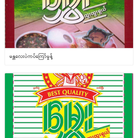
မန္တလေးပဲကပ်ကြော်မှုန့်