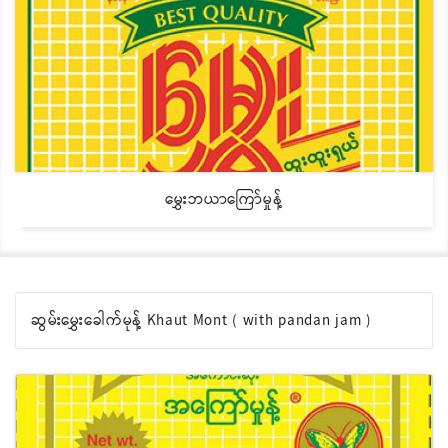
မွှေးဘယာကြော်မှုန့်
ဆွမ်းမွှေးခေါက်မုန့် Khaut Mont ( with pandan jam )