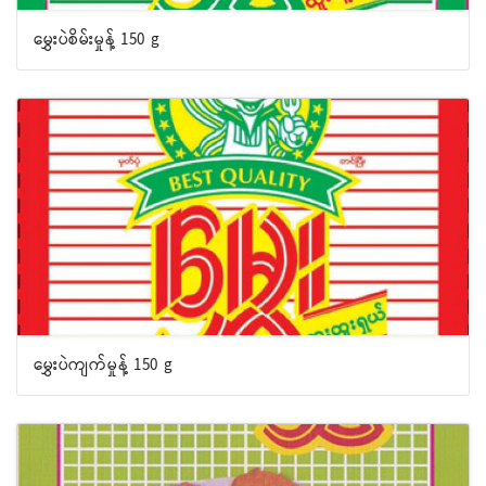
မွှေးပဲစိမ်းမှုန့် 150 g
မွှေးပဲကျက်မှုန့် 150 g