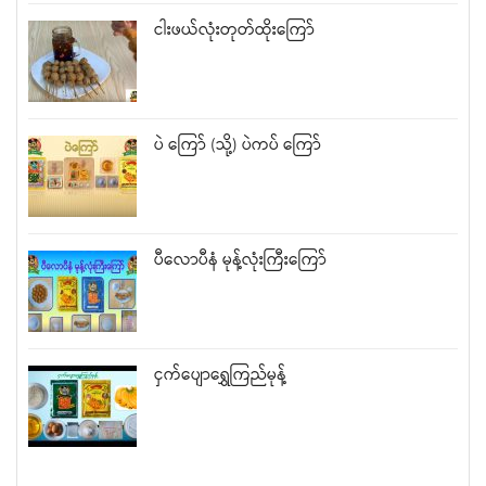
ငါးဖယ်လုံးတုတ်ထိုးကြော်
ပဲ ကြော် (သို့) ပဲကပ် ကြော်
ပီလောပီနံ မုန့်လုံးကြီးကြော်
ငှက်ပျောရွှေကြည်မုန့်