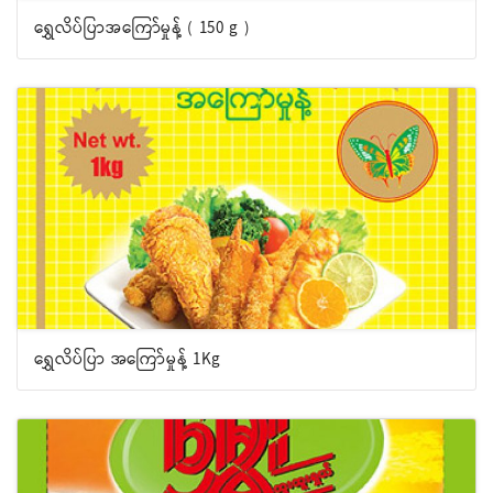
ရွှေလိပ်ပြာအကြော်မှုန့် ( 150 g )
ရွှေလိပ်ပြာ အကြော်မှုန့် 1Kg