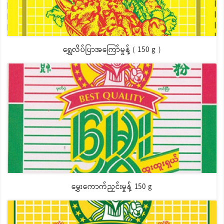
ရွှေလိပ်ပြာအကြော်မှုန့် ( 150 g )
မွှေးကောက်ညှင်းမှုန့် 150 g