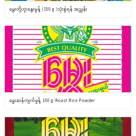
မွှေးတို့ဟူးနွေးမှုန့် (150 g )သုံးစွဲရန် အညွှန်း
မွှေးဆန်ကျက်မှုန့် 150 g-Roast Rice Powder