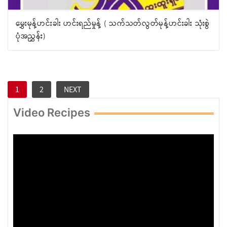
မွှေးမုန့်ဟင်းခါး ဟင်းရည်မှုန့် ( သက်သတ်လွတ်မုန့်ဟင်းခါး သုံးစွဲ
ပုံအညွှန်း)
1
2
NEXT
Video Recipes