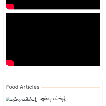
Food Articles
ဆွမ်းမွှေးခေါက်မုန့်