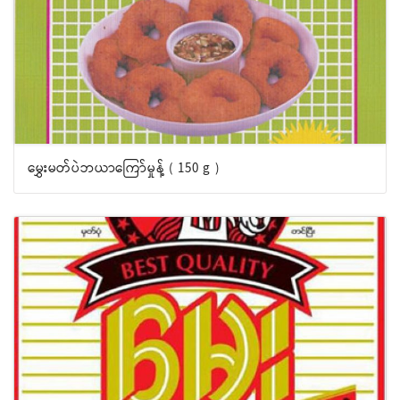
မွှေးမတ်ပဲဘယာကြော်မှုန့် ( 150 g )