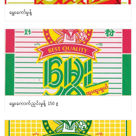
မွှေးကော်မှုန့်
မွှေးကောက်ညှင်းမှုန့် 150 g