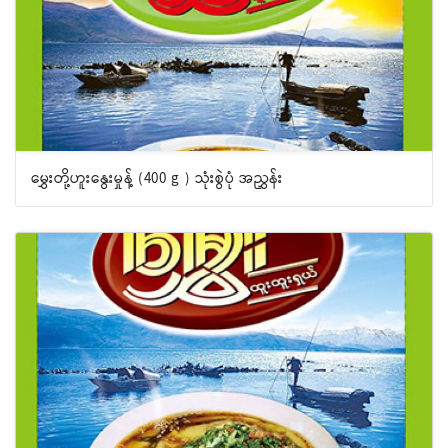
မွှေးတို့ဟူးနွေးမှုန့် (400 g ) သုံးစွဲပုံ အညွှန်း