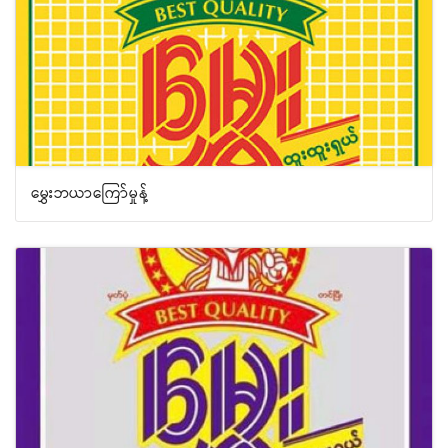
မွှေးဘယာကြော်မှုန့်