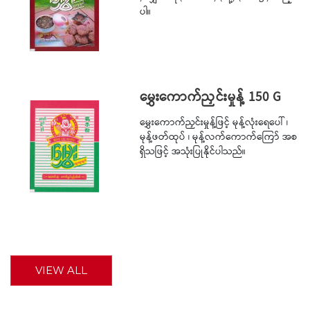
ပါ။
မွှေးကောက်ညှင်းမှုန့် 150 G
မွှေးကောက်ညှင်းမှုန့်ဖြင့် မုန့်လုံးရေပေါ် ၊
မုန့်ဖတ်ထုပ် ၊ မုန့်လက်ကောက်ကြော် အစ
ရှိသဖြင့် အသုံးပြုနိုင်ပါသည်။
VIEW ALL