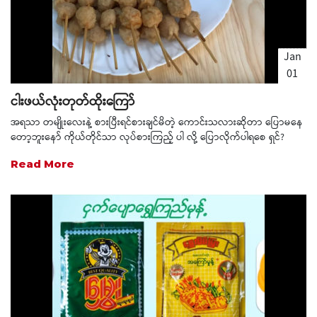
Jan
01
1970
ငါးဖယ်လုံးတုတ်ထိုးကြော်
အရသာ တမျိုးလေးနဲ့ စားပြီးရင်စားချင်မိတဲ့ ကောင်းသလားဆိုတာ ပြောမနေ
တော့ဘူးနော် ကိုယ်တိုင်သာ လုပ်စားကြည့် ပါ လို့ ပြောလိုက်ပါရစေ ရှင်?
Read More