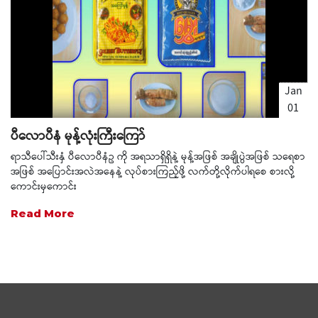
Jan
01
1970
ပီလောပီနံ မုန့်လုံးကြီးကြော်
ရာသီပေါ်သီးနှံ ပီလောပီနံဥ ကို အရသာရှိရှိနဲ့ မုန့်အဖြစ် အချိုပွဲအဖြစ် သရေစာ
အဖြစ် အပြောင်းအလဲအနေနဲ့ လုပ်စားကြည့်ဖို့ လက်တို့လိုက်ပါရစေ စားလို့
ကောင်းမှကောင်း
Read More