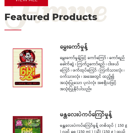
Featured Products
မွှေးကော်မှုန့်
မွှေးကော်မှုန့်ဖြင့် ကော်ကြော် ၊ ကော်ရည်
ခေါက်ဆွဲ ၊ ကြက်ဥကော်ရည် ၊ ငါးဖယ်
ကြော် ၊ ဖက်ထုပ်ကြော် ၊ ကြက်သားလုံး ၊
ဝက်သားလုံး ၊ အအေးတွင် ထည့်၍
အသုံးပြုသော ပုလဲလုံး အစရှိသဖြင့်
အသုံးပြုနိုင်ပါသည်။
မန္တလေးပဲကပ်ကြော်မှုန့်
မန္တလေးပဲကပ်ကြော်မှုန့် တစ်ထုပ် ( 150 g
) လျှင် ရေ (150 ml ) (သို့) (150 g ) ထည့်