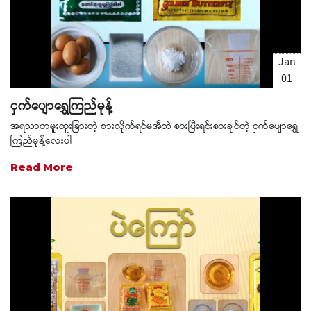
Jan
01
1970
ငှက်ပျောရွှေကြည်မုန့်
အရသာတမူးထူးခြားတဲ့ စားလိုက်ရင်မအီဘဲ စားပြီးရင်းစားချင်တဲ့ ငှက်ပျောရွှေ
ကြည်မုန့်လေးပါ
Read More