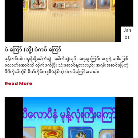
Jan
01
1970
ပဲ ကြော် (သို့) ပဲကပ် ကြော်
မုန့်ဟင်းခါး ၊ အုန်းနို့ခေါက်ဆွဲ ၊ ခေါက်ဆွဲသုပ် ၊ ရေနွေးကြမ်း တွေနဲ့ မပါမဖြစ်
လောက်အောင်ကို လိုက်ဖက်ပြီး သုံးဆောင်ရတာလည်း အရမ်းအဆင်ပြေတဲ့ ၊
မိမိကိုယ်တိုင် စိတ်တိုင်းကျစီမံနိုင်တဲ့ ပဲကပ်ကြော်လေးပါ။
Read More