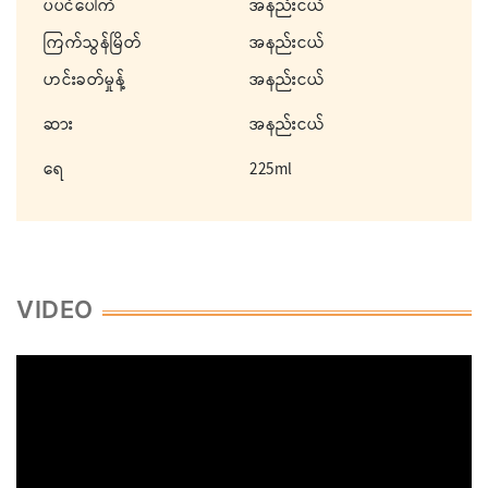
ပဲပင်ပေါက်
အနည်းငယ်
ကြက်သွန်မြိတ်
အနည်းငယ်
ဟင်းခတ်မှုန့်
အနည်းငယ်
ဆား
အနည်းငယ်
ရေ
225ml
VIDEO