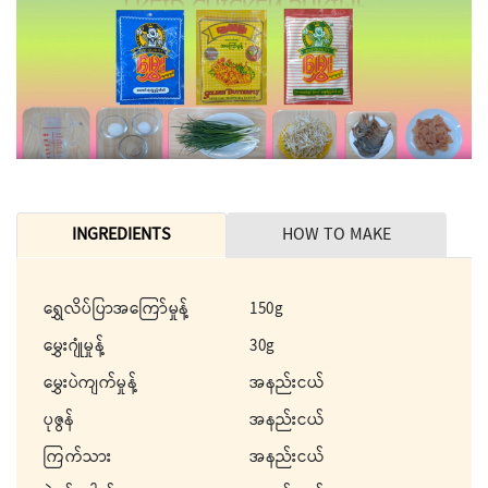
INGREDIENTS
HOW TO MAKE
ရွှေလိပ်ပြာအကြော်မှုန့်
150g
မွှေးဂျုံမှုန့်
30g
မွှေးပဲကျက်မှုန့်
အနည်းငယ်
ပုဇွန်
အနည်းငယ်
ကြက်သား
အနည်းငယ်