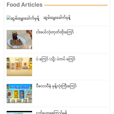
Food Articles
ဆွမ်းမွှေးခေါက်မုန့်
ငါးဖယ်လုံးတုတ်ထိုးကြော်
ပဲ ကြော် (သို့) ပဲကပ် ကြော်
ပီလောပီနံ မုန့်လုံးကြီးကြော်
ငှက်ပျောရွှေကြည်မုန့်