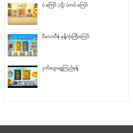
ပဲ ကြော် (သို့) ပဲကပ် ကြော်
ပီလောပီနံ မုန့်လုံးကြီးကြော်
ငှက်ပျောရွှေကြည်မုန့်