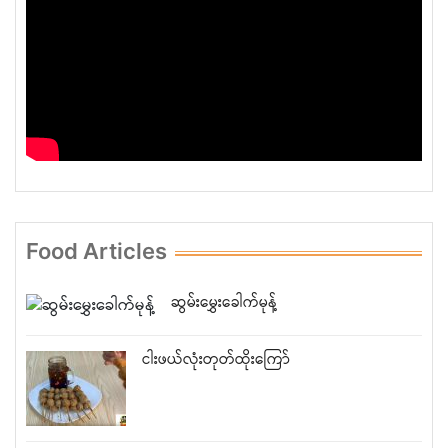
Food Articles
ဆွမ်းမွှေးခေါက်မုန့်
ငါးဖယ်လုံးတုတ်ထိုးကြော်