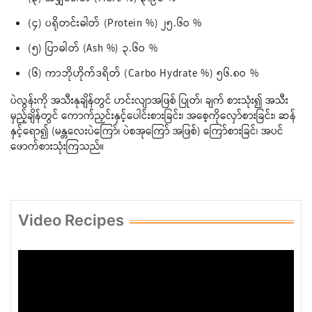
(၄) ပရိုတင်းဓါတ် (Protein %) ၂၅.၆ဝ %
(၅) ပြာဓါတ် (Ash %) ၃.၆ဝ %
(၆) ကာဘိုဟိုက်ဒရိတ် (Carbo Hydrate %) ၅၆.၈ဝ %
ပဲလွန်းကို အသီးနုချိန်တွင် ဟင်းလျာအဖြစ် ပြုတ်၊ ချက် စားသုံး၍ အသီး
မှည့်ချိန်တွင် ကောက်ညှင်းနှင့်ပေါင်းစားခြင်း၊ အစေ့ကိုလှော်စားခြင်း၊ ဆန်
နှင့်ရော၍ (မန္တလေးပဲကြော်၊ ပဲစအုကြော် အဖြစ်) ကြော်စားခြင်၊ အပင်
ဖောက်စားသုံးကြသည်။
Video Recipes