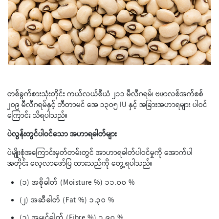
တစ်ခွက်စားသုံးတိုင်း ကယ်လယ်စီယံ ၂၁၁ မီလီဂရမ်၊ ဗဖာလစ်အက်စစ်
၂ဝ၉ မီလီဂရမ်နှင့် ဘီတာမင် အေ ၁၃ဝ၅ IU နှင့် အခြားအဟာရများ ပါဝင်
ကြောင်း သိရပါသည်။
ပဲလွန်းတွင်ပါဝင်သော အဟာရဓါတ်များ
ပဲမျိုးစုံအကြောင်းမှတ်တမ်းတွင် အာဟာရဓါတ်ပါဝင်မှုကို အောက်ပါ
အတိုင်း လေ့လာဖော်ပြ ထားသည်ကို တွေ့ရပါသည်။
(၁) အစိုဓါတ် (Moisture %) ၁၁.ဝဝ %
(၂) အဆီဓါတ် (Fat %) ၁.၃ဝ %
(၃) အမျှင်ဓါတ် (Fibre %) ၃.၉ဝ %