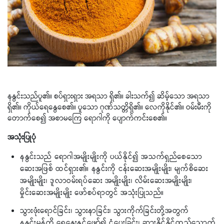
နနွင်းသည်ပူ၏။ စပ်ရှားရှား အရသာ ရှိ၏။ ခါးသက်၍ ဆိမ့်သော အရသာ
ရှိ၏။ ကိုယ်ရေနွေစေ၏။ ပူသော ဂုဏ်သတ္တိရှိ၏။ လေကိုနိုင်၏။ ဝမ်းမီးကို
တောက်စေ၍ အစာမကြေ ရောဂါကို ပျောက်ကင်းစေ၏။
အသုံးပြုပုံ
နနွင်းသည် ရောဂါအမျိုးမျိုးကို ပယ်နိုင်၍ အသက်ရှည်စေသော
ဆေးအဖြစ် ထင်ရှား၏။ နနွင်းကို ငန်းဆေးအမျိုးမျိုး၊ မျက်စိဆေး
အမျိုးမျိုး၊ ဒူလာဝမ်းရပ်ဆေး အမျိုးမျိုး၊ လိမ်းဆေးအမျိုးမျိုး၊
မှိုင်းဆေးအမျိုးမျိုး ဖော်စပ်ရာတွင် အသုံးပြုသည်။
သွားဖုံးရောင်ခြင်း၊ သွားနာခြင်း၊ သွားကိုက်ခြင်းတို့အတွက်
နနွင်းမှုန့်ကို ရေနွေးနှင့်ဖျော်၍ ငုံပေးခြင်း၊ ဆားနိုင်နိုင်ထည့်သောက်