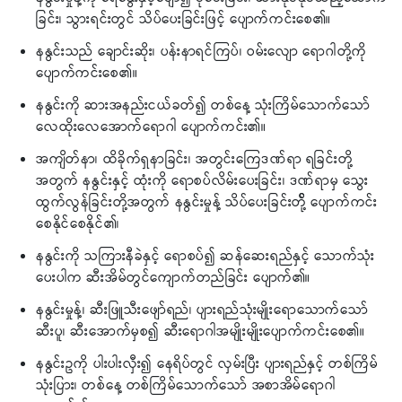
ခြင်း၊ သွားရင်းတွင် သိပ်ပေးခြင်းဖြင့် ပျောက်ကင်းစေ၏။
နနွင်းသည် ချောင်းဆိုး၊ ပန်းနာရင်ကြပ်၊ ဝမ်းလျော ရောဂါတို့ကို
ပျောက်ကင်းစေ၏။
နနွင်းကို ဆားအနည်းငယ်ခတ်၍ တစ်နေ့ သုံးကြိမ်သောက်သော်
လေထိုးလေအောက်ရောဂါ ပျောက်ကင်း၏။
အကျိတ်နာ၊ ထိခိုက်ရှနာခြင်း၊ အတွင်းကြေဒဏ်ရာ ရခြင်းတို့
အတွက် နနွင်းနှင့် ထုံးကို ရောစပ်လိမ်းပေးခြင်း၊ ဒဏ်ရာမှ သွေး
ထွက်လွန်ခြင်းတို့အတွက် နနွင်းမှုန့် သိပ်ပေးခြင်းတို့် ပျောက်ကင်း
စေနိုင်စေနိုင်၏၊
နနွင်းကို သကြားနီခဲနှင့် ရောစပ်၍ ဆန်ဆေးရည်နှင့် သောက်သုံး
ပေးပါက ဆီးအိမ်တွင်ကျောက်တည်ခြင်း ပျောက်၏။
နနွင်းမှုန့်၊ ဆီးဖြူသီးဖျော်ရည်၊ ပျားရည်သုံးမျိုးရောသောက်သော်
ဆီးပူ၊ ဆီးအောက်မှစ၍ ဆီးရောဂါအမျိုးမျိုးပျောက်ကင်းစေ၏။
နနွင်းဥကို ပါးပါးလှီး၍ နေရိပ်တွင် လှမ်းပြီး ပျားရည်နှင့် တစ်ကြိမ်
သုံးပြား၊ တစ်နေ့ တစ်ကြိမ်သောက်သော် အစာအိမ်ရောဂါ