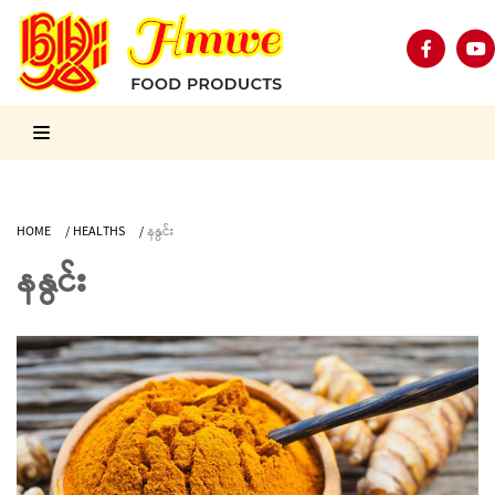
HOME
/
HEALTHS
/
နနွင်း
နနွင်း