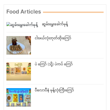
Food Articles
ဆွမ်းမွှေးခေါက်မုန့်
ငါးဖယ်လုံးတုတ်ထိုးကြော်
ပဲ ကြော် (သို့) ပဲကပ် ကြော်
ပီလောပီနံ မုန့်လုံးကြီးကြော်