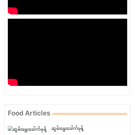
Food Articles
ဆွမ်းမွှေးခေါက်မုန့်