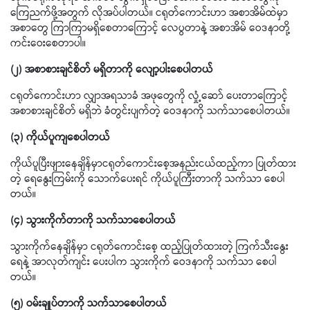
ကြေညက်ဖို့အတွက် လိုအပ်ပါတယ်။ ငရုတ်ကောင်းဟာ အစာအိမ်ထဲမှာ
အစာတွေ ကြာကြာမရှိစေတာကြောင့် လေပွတာနဲ့ အစာအိမ် ဝေဒနာတို့
ကင်းဝေးစေတာပါ။
(၂) အစာစားချင်စိတ် မရှိတာကို လျော့ပါးစေပါတယ်
ငရုတ်ကောင်းဟာ လျှာအရသာခံ အဖုတွေကို လှုံ့ဆော် ပေးတာကြောင့်
အစာစားချင်စိတ် မရှိဘဲ ခံတွင်းပျက်တဲ့ ဝေဒနာကို သက်သာစေပါတယ်။
(၃) ကိုယ်ပူကျစေပါတယ်
ကိုယ်ပူပြီးဖျားနေချိန်မှာငရုတ်ကောင်းစေ့အနည်းငယ်ထည့်ကာ ပြုတ်ထား
တဲ့ ရေနွေးကြမ်းကို သောက်ပေးရင် ကိုယ်ပူကြီးတာကို သက်သာ စေပါ
တယ်။
(၄) သွားကိုက်တာကို သက်သာစေပါတယ်
သွားကိုက်နေချိန်မှာ ငရုတ်ကောင်းစေ့ ထည့်ပြုတ်ထားတဲ့ ကြက်သီးနွေး
ရေနဲ့ အာလုတ်ကျင်း ပေးပါက သွားကိုက် ဝေဒနာကို သက်သာ စေပါ
တယ်။
(၅) ဝမ်းချုပ်တာကို သက်သာစေပါတယ်