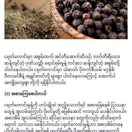
ငရုတ်ကောင်းမှာ အစွမ်းထက် အင်တီအောက်ဆီးဒင့်၊ ဘက်တီးရီးယား
ဆန့်ကျင်တဲ့ ဂုဏ်သတ္တိ၊ ရောင်ရမ်းမှုနဲ့ ကင်ဆာ ဆန့်ကျင်တဲ့ အစွမ်းတို့
ပါဝင်နေပါတယ်။ ငရုတ်ကောင်းမှာ သံဓာတ်၊ ပိုတက်စီယမ်၊ မဂ္ဂနိစ်၊
ဗီတာမင်စီနဲ့ အမျှင်ဓာတ်တို့ များစွာ ပါဝင်နေတာကြောင့် အောက်ပါ
အကျိုးကျေးဇူး တို့ကို ရရှိနိုင်ပါတယ်။
(၁) အစာကြေစေပါတယ်
ငရုတ်ကောင်းမှုန့်ကို ဟင်းချိုထဲ ထည့်သောက်ရင် အစာခြေစနစ် ပြဿနာ
တွေနဲ့ အူလမ်းကြောင်း ပိုးဝင်မှုတို့ မဖြစ်အောင် ကာကွယ် ပေးနိုင်ပါတယ်။
အစာအိမ် အူလမ်းကြောင်း ဆိုင်ရာ ဝေဒနာ တွေကိုလည်း ထိထိရောက်
ရောက် သက်သာ စေနိုင်ပါတယ်။ ငရုတ်ကောင်းမှုန့်ဟာ အစာအိမ်ကနေ
ဟိုက်ဒရိုကလိုရစ် အက်စစ် ထွက်ရှိစေပြီး ဒီအက်စစ်ဟာ အစာတွေကို