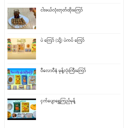
ငါးဖယ်လုံးတုတ်ထိုးကြော်
ပဲ ကြော် (သို့) ပဲကပ် ကြော်
ပီလောပီနံ မုန့်လုံးကြီးကြော်
ငှက်ပျောရွှေကြည်မုန့်