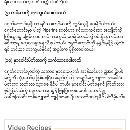
ရီးယား သတ်တဲ့ ဂုဏ်သတ္တိ ပါဝင်လို့ပါ။
(၉) ကင်ဆာကို ကာကွယ်ပေးပါတယ်
ငရုတ်ကောင်းမှုန့်ဟာ ရင်သားကင်ဆာကို တွန်းလှန် ပေးနိုင်ပါတယ်။
ငရုတ်ကောင်းမှာ ပါတဲ့ Piperine ဓာတ်ဟာ ရင်သားကင်ဆာ အကျိတ်ကို
ကြီးထွားမှု မဖြစ်လာအောင် ကာကွယ် ပေးနိုင်တယ်လို့ မစ်ချီဂန် ကင်ဆာ
စင်တာရဲ့ လေ့လာမှုအရ သိရပါတယ်။ ငရုတ်ကောင်းကို နနွင်းမှုန့်နဲ့ တွဲသုံး
ရင် ကင်ဆာ ကာကွယ်နိုင်တဲ့ အစွမ်းက ပိုရှိလာပါတယ်။
(၁ဝ) နှာခေါင်းပိတ်တာကို သက်သာစေပါတယ်
ငရုတ်ကောင်းမှာပါတဲ့ သဘာဝ နှာစေးပျောက် အာနိသင်ဟာ ချွဲအမြှေးပါး
တွေကို လှုံ့ဆော်မှု ဖြစ်စေပြီး အရည်ကျဲကျဲ နှာရည်တွေကျကာ နှာခေါင်း
ပိတ်တာ သက်သာ သွားစေ နိုင်ပါ တယ်။ နှာခေါင်း ပိတ်နေရင် ကြက်သား
စွပ်ပြုတ်ထဲကို ငရုတ်ကောင်းမှုန့် ဖြူးပြီး စားပေးပါ။ အသက်ရှူ
လမ်းကြောင်း တစ်လျှောက် ကျန်းမာစေပြီး အသက်ဝဝ ရှူနိုင် ပါလိမ့်မယ်။
Video Recipes