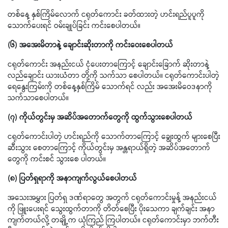
တစ်နေ့ နှစ်ကြိမ်လောက် ငရုတ်ကောင်း ခတ်ထားတဲ့ ဟင်းရည်ပူပူကို
သောက်ပေးရင် ဝမ်းချုပ်ခြင်း ကင်းစေပါတယ်။
(၆) အအေးမိတာနဲ့ ချောင်းဆိုးတာကို ကင်းဝေးစေပါတယ်
ငရုတ်ကောင်း အနည်းငယ် ငုံပေးတာကြောင့် ချောင်းခြောက် ဆိုးတာနဲ့
လည်ချောင်း ယားယံတာ တို့ကို သက်သာ စေပါတယ်။ ငရုတ်ကောင်းပါတဲ့
ရေနွေးကြမ်းကို တစ်နေ့နှစ်ကြိမ် သောက်ရင် လည်း အအေးမိဝေဒနာကို
သက်သာစေပါတယ်။
(၇) ကိုယ်တွင်းမှ အဆိပ်အတောက်တွေကို ထွက်သွားစေပါတယ်
ငရုတ်ကောင်းပါတဲ့ ဟင်းရည်ကို သောက်တာကြောင့် ချွေးထွက် များစေပြီး
ဆီးသွား စေတာကြောင့် ကိုယ်တွင်းမှ အန္တရာယ်ရှိတဲ့ အဆိပ်အတောက်
တွေကို ကင်းစင် သွားစေ ပါတယ်။
(၈) ပြတ်ရှရာကို အနာကျက်လွယ်စေပါတယ်
အသေးအမွှား ပြတ်ရှ ဒဏ်ရာတွေ အတွက် ငရုတ်ကောင်းမှုန့် အနည်းငယ်
ကို ဖြူးပေးရင် သွေးထွက်တာကို တိတ်စေပြီး ပိုးသေကာ ချက်ချင်း အနာ
ကျက်တယ်လို့ တချို့က ယုံကြည် ကြပါတယ်။ ငရုတ်ကောင်းမှာ ဘက်တီး