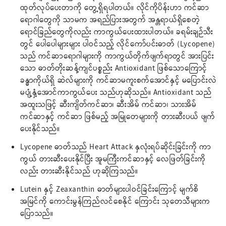
ထုတ်လုပ်ပေးတာကို တွေ့ရှိရပါတယ်။ လိုင်ကိုပိန်းဟာ ကင်ဆာ
ရောဂါတွေကို သာမက အရည်ပြားအတွက် အန္တရာယ်ရှိစေတဲ့
ရောင်ခြည်တွေကိုလည်း ကာကွယ်ပေးထားပါတယ်။ ခရမ်းချဉ်သီး
တွင် ပေါပေါများများ ပါဝင်သည့် လိုင်ကော်ပင်းဓာတ် (Lycopene)
သည် ကင်ဆာရောဂါများကို ကာကွယ်တိုက်ဖျက်ရာတွင် အားပြင်း
သော ဓာတ်တိုးဆန့်ကျင်ပစ္စည်း Antioxidant ဖြစ်သောကြောင့်
ခန္ဓာကိုယ်ရှိ ဆဲလ်များကို ကင်ဆာမကူးစက်အောင်နှင့် မပြောင်းလဲ
မပျံ့နှံ့အောင်ကာကွယ်ပေး သည်ဟုဆိုသည်။ Antioxidant သည်
အထူးသဖြင့် ဆီးကျိတ်ကင်ဆာ၊ ဆီးအိမ် ကင်ဆာ၊ သားအိမ်
ကင်ဆာနှင့် ကင်ဆာ ဖြစ်မည့် အမြုတေများကို တားဆီးပယ် ဖျက်
ပေးနိုင်သည်။
Lycopene ဓာတ်သည် Heart Attack နှလုံးရပ်ဆိုင်းခြင်းကို ကာ
ကွယ် တားဆီးပေးနိုင်ပြီး အူမကြီးကင်ဆာနှင့် လေဖြတ်ခြင်းကို
လည်း တားဆီးနိုင်သည် ဟုဆိုကြသည်။
Lutein နှင့် Zeaxanthin ဓာတ်များပါဝင်ခြင်းကြောင့် မျက်စိ
အမြင်ကို ကောင်းမွန်ကြည်လင်စေနိုင် ကြောင်း သုတေသီများက
ပြောသည်။