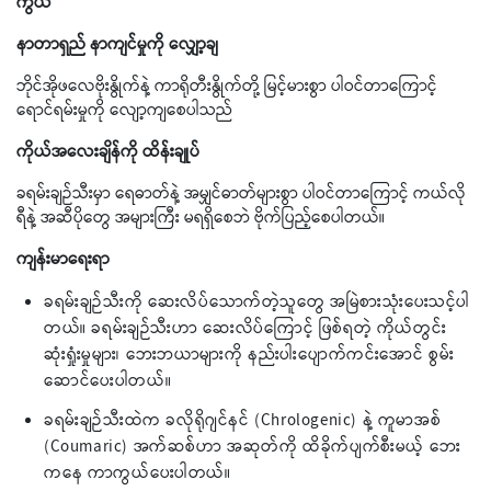
ကွယ်
နာတာရှည် နာကျင်မှုကို လျှော့ချ
ဘိုင်အိုဖလေဗိုးနွိုက်နဲ့ ကာရိုတီးနွိုက်တို့ မြင့်မားစွာ ပါဝင်တာကြောင့်
ရောင်ရမ်းမှုကို လျော့ကျစေပါသည်
ကိုယ်အလေးချိန်ကို ထိန်းချုပ်
ခရမ်းချဉ်သီးမှာ ရေဓာတ်နဲ့ အမျှင်ဓာတ်များစွာ ပါဝင်တာကြောင့် ကယ်လို
ရီနဲ့ အဆီပိုတွေ အများကြီး မရရှိစေဘဲ ဗိုက်ပြည့်စေပါတယ်။
ကျန်းမာရေးရာ
ခရမ်းချဉ်သီးကို ဆေးလိပ်သောက်တဲ့သူတွေ အမြဲစားသုံးပေးသင့်ပါ
တယ်။ ခရမ်းချဉ်သီးဟာ ဆေးလိပ်ကြောင့် ဖြစ်ရတဲ့ ကိုယ်တွင်း
ဆုံးရှုံးမှုများ၊ ဘေးဘယာများကို နည်းပါးပျောက်ကင်းအောင် စွမ်း
ဆောင်ပေးပါတယ်။
ခရမ်းချဉ်သီးထဲက ခလိုရိုဂျင်နင် (Chrologenic) နဲ့ ကူမာအစ်
(Coumaric) အက်ဆစ်ဟာ အဆုတ်ကို ထိခိုက်ပျက်စီးမယ့် ဘေး
ကနေ ကာကွယ်ပေးပါတယ်။