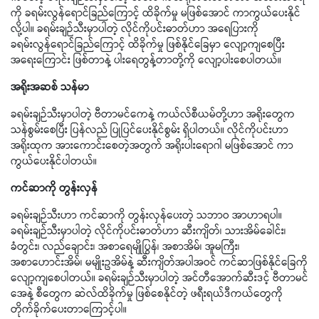
ကို ခရမ်းလွန်ရောင်ခြည်ကြောင့် ထိခိုက်မှု မဖြစ်အောင် ကာကွယ်ပေးနိုင်
လို့ပါ။ ခရမ်းချဉ်သီးမှာပါတဲ့ လိုင်ကိုပင်းဓာတ်ဟာ အရေပြားကို
ခရမ်းလွန်ရောင်ခြည်ကြောင့် ထိခိုက်မှု ဖြစ်နိုင်ခြေမှာ လျော့ကျစေပြီး
အရေးကြောင်း ဖြစ်တာနဲ့ ပါးရေတွန့်တာတို့ကို လျော့ပါးစေပါတယ်။
အရိုးအဆစ် သန်မာ
ခရမ်းချဉ်သီးမှာပါတဲ့ ဗီတာမင်ကေနဲ့ ကယ်လ်စီယမ်တို့ဟာ အရိုးတွေက
သန်စွမ်းစေပြီး ပြန်လည် ပြုပြင်ပေးနိုင်စွမ်း ရှိပါတယ်။ လိုင်ကိုပင်းဟာ
အရိုးထုက အားကောင်းစေတဲ့အတွက် အရိုးပါးရောဂါ မဖြစ်အောင် ကာ
ကွယ်ပေးနိုင်ပါတယ်။
ကင်ဆာကို တွန်းလှန်
ခရမ်းချဉ်သီးဟာ ကင်ဆာကို တွန်းလှန်ပေးတဲ့ သဘာဝ အာဟာရပါ။
ခရမ်းချဉ်သီးမှာပါတဲ့ လိုင်ကိုပင်းဓာတ်ဟာ ဆီးကျိတ်၊ သားအိမ်ခေါင်း၊
ခံတွင်း၊ လည်ချောင်း၊ အစာရေမျိုပြွန်၊ အစာအိမ်၊ အူမကြီး၊
အစာဟောင်းအိမ်၊ မမျိုးဥအိမ်နဲ့ ဆီးကျိတ်အပါအဝင် ကင်ဆာဖြစ်နိုင်ခြေကို
လျော့ကျစေပါတယ်။ ခရမ်းချဉ်သီးမှာပါတဲ့ အင်တီအောက်ဆီးဒင့် ဗီတာမင်
အေနဲ့ စီတွေက ဆဲလ်ထိခိုက်မှု ဖြစ်စေနိုင်တဲ့ ဖရီးရယ်ဒီကယ်တွေကို
တိုက်ခိုက်ပေးတာကြောင့်ပါ။