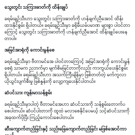
သွေးတွင်း သကြားဓာတ်ကို ထိန်းချုပ်
ခရမ်းချဉ်သီးဟာ သွေးတွင်း သကြားဓာတ်ကို ဟန်ချက်ညီအောင် ထိန်း
ထားနိုင်စွမ်း ရှိပါတယ်။ ခရမ်းချဉ်သီးမှာ ခရိုမီယမ်ပမာဏ များစွာ ပါဝင်တာ
ကြောင့် သွေးတွင်း သကြားဓာတ်ကို ဟန်ချက်ညီအောင် ထိန်းချုပ်ပေးနေ
တာပါ။
အမြင်အာရုံကို ကောင်းမွန်စေ
ခရမ်းချဉ်သီးမှာ ဗီတာမင်အေ ပါဝင်တာကြောင့် အမြင်အာရုံကို ကောင်းမွန်
စေရုံ သာမက ညဘက်မှာ မျက်စိမမြင်တာကိုလည်း ကာကွယ်ပေးနိုင်စွမ်း
ရှိပါတယ်။ ခရမ်းချဉ်သီးဟာ အသက်ကြီးချိန်မှာ ဖြစ်တတ်တဲ့ မက်ကူလာ
ယိုယွင်းပျက်စီးမှု ဖြစ်နှုန်းကို လျော့ကျပေးနိုင်ပါတယ်။
ဆံပင်သား ကျန်းမာသန်စွမ်း
ခရမ်းချဉ်သီးမှာပါတဲ့ ဗီတာမင်အေဟာ ဆံပင်သားကို သန်စွမ်းတောက်ပ
စေပါတယ်။ ဆံပင်ပါးတာကို ထူထဲ မလာစေနိုင်ပေမယ့် သင့်ဆံပင်သားကို
အခုထက်ပိုပြီး ကြည့်ကောင်းစေပါတယ်။
ဆီးကျောက်တည်ခြင်းနှင့် သည်းခြေကျောက်တည်ခြင်း မဖြစ်အောင်ကာ