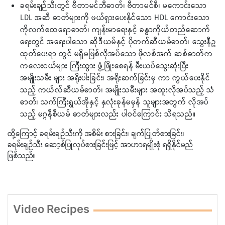
ခရမ်းချဉ်သီးတွင် ဗီတာမင်ဘီဓာတ်၊ ဗီတာမင်စီ၊ မကောင်းသော
LDL အဆီ ဓာတ်များကို ဖယ်ရှားပေးနိုင်သော HDL ကောင်းသော
ကိုလက်စထရောဓာတ်၊ ကျန်းမာရေးနှင့် ခန္ဓာကိုယ်တည်ဆောက်
ရေးတွင် အရေးပါသော ဆိုဒီယမ်နှင့် ပိုတက်ဆီယမ်ဓာတ်၊ သွေးနီဥ
ထုတ်ပေးရာ တွင် မရှိမဖြစ်လိုအပ်သော ဖိုလစ်အက် ဆစ်ဓာတ်က
ကလေးငယ်များ ကြီးထွား ဖွံ့ဖြိုးစေရန် မီးယပ်သွေးဆုံးပြီး
အမျိုးသမီး များ အရိုးပါးခြင်း၊ အရိုးဆက်ခြင်းမှ ကာ ကွယ်ပေးနိုင်
သည့် ကယ်လ်ဆီယမ်ဓာတ်၊ အမျိုးသမီးများ အထူးလိုအပ်သည့် သံ
ဓာတ်၊ သက်ကြီးရွယ်အိုနှင့် နှလုံးခုန်မမှန် သူများအတွက် လိုအပ်
သည့် မဂ္ဂနီစီယမ် ဓာတ်များလည်း ပါဝင်ကြောင်း သိရသည်။
ထို့ကြောင့် ခရမ်းချဉ်သီးကို အစိမ်း စားခြင်း၊ ချက်ပြုတ်စားခြင်း၊
ခရမ်းချဉ်သီး ဆော့စ်ပြုလုပ်စားခြင်းဖြင့် အာဟာရမျိုးစုံ ရရှိနိုင်မည်
ဖြစ်သည်။
Video Recipes