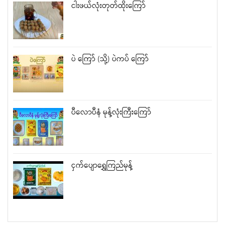
ငါးဖယ်လုံးတုတ်ထိုးကြော်
ပဲ ကြော် (သို့) ပဲကပ် ကြော်
ပီလောပီနံ မုန့်လုံးကြီးကြော်
ငှက်ပျောရွှေကြည်မုန့်