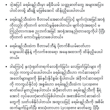
ဒါ့အပြင် ခရမ်းချဉ်သီးမှာ ခရိုမီယမ် သတ္တုဓာတ်တွေ အများအပြား
ပါဝင်တာမို့ ဆီးချို မဖြစ်အောင် ထိန်းညှိပေးပါတယ်။
ခရမ်းချဉ်သီးထဲက ဗီတာမင်အေဓာတ်ကြောင့် မျက်လုံးအမြင်အာရုံ
ကိုလည်း တိုးတက် ကောင်းမွန်စေပါတယ်။ မျက်လုံးအရောင် မ
ကြည်တာကအစ ညဘက်အမြင် အာရုံအားနည်းတာတွေကိုပါ ပိုပြီး
တိုးတက် ကောင်းမွန်လာစေပါတယ်။
ခရမ်းချဉ်သီးထဲက ဗီတာမင်ဘီနဲ့ ပိုတက်စီယမ်ဓာတ်ဟာ
သွေးပေါင်ချိန်နဲ့ ကိုလက်စထရော အနေအထားကို ထိန်းညှိပေးပါ
တယ်။
ဒါကြောင့် နှလုံးရုတ်တရက်လေရိုက်ခြင်း၊ လေဖြတ်ခြင်းများ ကို
လည်း ကာကွယ်ပေးပါတယ်။ ခရမ်းချဉ်သီးဟာ ကင်ဆာရောဂါ
အတော်များများကို နှိမ်နှင်းနိုင်စွမ်း ရှိပါတယ်။ အဲဒီ့ကင်ဆာရောဂါ
ကို ကာကွယ်နိုင်တဲ့ အစွမ်းဟာ ခရမ်းချဉ်သီးထဲက Lycopene
ဓာတ်ပေါ်မူတည်နေပါတယ်။ အဲဒီ့ဓာတ်ဟာ ခရမ်းချဉ်သီးကို နီရဲ
အောင် လုပ်ပေးတဲ့ဓာတ်ပဲဖြစ်ပါတယ်။ အစာအိမ်ကင်ဆာဆဲလ်
တွေကို သတ်ပစ်နိုင်ပါတယ်။ အထူးသဖြင့် ခရမ်းချဉ်သီးကို အစိမ်း
ထက်ချက်ပြုတ်ပြီး စားသုံးတာဟာ Lycopene ဓာတ်တွေ ပိုပြီး