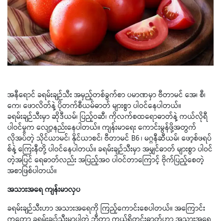
အနီရောင် ခရမ်းချဉ်သီး အမှည့်တစ်ခွက်စာ ပမာဏမှာ ဗီတာမင် အေ၊ စီ၊
ကေ၊ ဖောလိတ်နဲ့ ပိုတက်စီယမ်ဓာတ် များစွာ ပါဝင်နေပါတယ်။
ခရမ်းချဉ်သီးမှာ ဆိုဒီယမ်၊ ပြည့်ဝဆီ၊ ကိုလက်စထရောဓာတ်နဲ့ ကယ်လိုရီ
ပါဝင်မှုက လျော့နည်းနေပါတယ်။ ကျန်းမာရေး ကောင်းမွန်ဖို့အတွက်
လိုအပ်တဲ့ သိုင်ယာမင်၊ နိုင်ယာစင်၊ ဗီတာမင် B6 ၊ မဂ္ဂနီဆီယမ်၊ ဖော့စ်ဖရပ်
စ်နဲ့ ကြေးနီတို့ ပါဝင်နေပါတယ်။ ခရမ်းချဉ်သီးမှာ အမျှင်ဓာတ် များစွာ ပါဝင်
တဲ့အပြင် ရေဓာတ်လည်း အပြည့်အဝ ပါဝင်တာကြောင့် ဗိုက်ပြည့်စေတဲ့
အစာဖြစ်ပါတယ်။
အသားအရေ ကျန်းမာလှပ
ခရမ်းချဉ်သီးဟာ အသားအရေကို ကြည့်ကောင်းစေပါတယ်။ အကြောင်း
ကတော့ ခရမ်းချဉ်သီးမှာပါတဲ့ ဘီတာ ကယ်ရိုတင်းဓာတ်ဟာ အသားအရေ