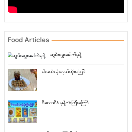
Food Articles
ဆွမ်းမွှေးခေါက်မုန့်
ငါးဖယ်လုံးတုတ်ထိုးကြော်
ပီလောပီနံ မုန့်လုံးကြီးကြော်