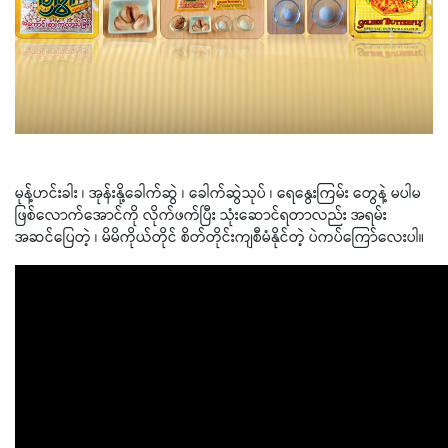
မုန့်ဟင်းခါး ၊ အုန်းနို့ခေါက်ဆွဲ ၊ ခေါက်ဆွဲသုပ် ၊ ရေနွေးကြမ်း တွေနဲ့ မပါမ
ဖြစ်လောက်အောင်ကို လိုက်ဖက်ပြီး သုံးဆောင်ရတာလည်း အရမ်း
အဆင်ပြေတဲ့ ၊ မိမိကိုယ်တိုင် စိတ်တိုင်းကျစီမံနိုင်တဲ့ ပဲကပ်ကြော်လေးပါ။