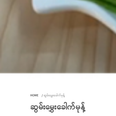
HOME
/
ဆွမ်းမွှေးခေါက်မုန့်
ဆွမ်းမွှေးခေါက်မုန့်