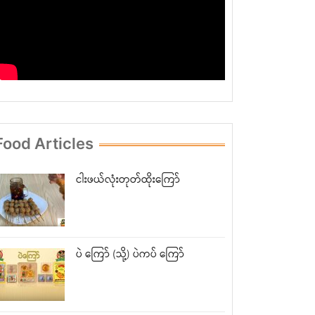
Food Articles
ငါးဖယ်လုံးတုတ်ထိုးကြော်
ပဲ ကြော် (သို့) ပဲကပ် ကြော်