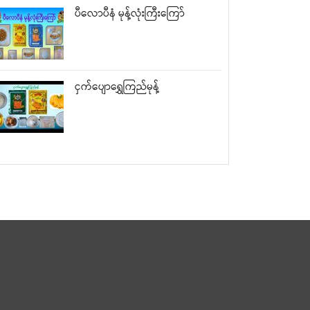
ပီလောပီနံ မုန့်လုံးကြီးကြော်
ငှက်ပျောရွှေကြည်မုန့်