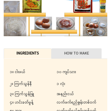
INGREDIENTS
HOW TO MAKE
၁။ ငါးဖယ်
၁၀ ကျပ်သား
၂။ ကြက်သွန်နီ
၁ လုံး
၃။ ကြက်သွန်ဖြူ
အနည်းငယ်
၄။ ဟင်းခတ်မှုန့်
လက်ဖက်ရည်ဇွန်းတစ်ဝက်