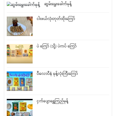
ဆွမ်းမွှေးခေါက်မုန့်
ငါးဖယ်လုံးတုတ်ထိုးကြော်
ပဲ ကြော် (သို့) ပဲကပ် ကြော်
ပီလောပီနံ မုန့်လုံးကြီးကြော်
ငှက်ပျောရွှေကြည်မုန့်