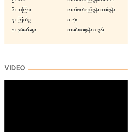
၅။ ဆား
လက်ဖက်ရည်ဇွန်းတစ်ဝက်
၆။ သကြား
လက်ဖက်ရည်ဇွန်း တစ်ဇွန်း
၇။ ကြက်ဥ
၁ လုံး
၈။ နှမ်းဆီမွှေး
ထမင်းစားဇွန်း ၁ ဇွန်း
VIDEO