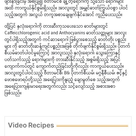
ဖျားနာခြင်းမှ အစပြု၍ ဗီတာမင်စီ ချို့တဲ့ရောဂါကဲ့ သို့သော ရောဂါများ
အထိ ကာကွယ်နိုင်စွမ်းရှိသည်။ အာလူးတွင် အမျှင်ဓာတ်ကြွယ်ဝစွာ ပါဝင်
သည့်အတွက် အလွယ် တကူအစာချေဖျက်နိုင်အောင် ကူညီပေးသည်။
ထို့ပြင် နှလုံးရောဂါကို တားဆီးကုသပေးသော ဓာတ်များတွင်
Caffeicchlorogenic acid and Anthocyanins ဓာတ်သတ္တုများ အာလူး
တွင်ပါရှိသည့်အတွက် ကင်ဆာရောဂါ ဖြစ်ပွားစေသည့် ဓာတ်တိုး ပစ္စည်း
များ ကို ဓာတ်တိုးဆန့်ကျင်ပစ္စည်းအဖြစ် တိုက်ဖျက်နိုင်စွမ်းရှိသည်။ ပိုတက်
စီယမ်ဓာတ်ပါဝင်မှုကြောင့် အာလူးသည် နှလုံးရောဂါ၊ သွေးကြောနှင့်
ပတ်သက်သည့် ရောဂါများကို တားဆီးနိုင်သည့် အစွမ်းရှိသည့် အပြင်
ကျောက်ကပ်တွင် ကျောက်တည်ခြင်းတို့ကိုလည်း ကာကွယ်ပေးသည်။
အာလူးတွင်ပါဝင်သည့် ဗီတာမင်စီ၊ B6၊ ပိုတက်စီယမ်၊ မဂ္ဂနီစီယမ်၊ ဇင့်နှင့်
ဖောစဖောရပ်တို့သည် အရေပြားကိုနူးညံ့ ချောမွတ်စေ သည့်အတွက်
အရေပြားကျန်းမာရေးအတွက်လည်း သင့်လျော်သည့် အစားအစာ
ဖြစ်သည်။
Video Recipes