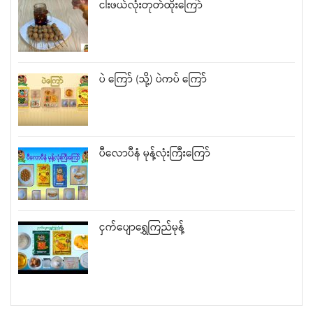
ငါးဖယ်လုံးတုတ်ထိုးကြော်
ပဲ ကြော် (သို့) ပဲကပ် ကြော်
ပီလောပီနံ မုန့်လုံးကြီးကြော်
ငှက်ပျောရွှေကြည်မုန့်