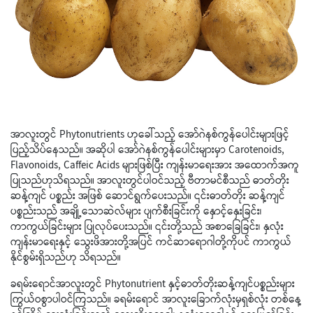
အာလူးတွင် Phytonutrients ဟုခေါ်သည့် အော်ဂဲနစ်ကွန်ပေါင်းများဖြင့်
ပြည့်သိပ်နေသည်။ အဆိုပါ အော်ဂဲနစ်ကွန်ပေါင်းများမှာ Carotenoids,
Flavonoids, Caffeic Acids များဖြစ်ပြီး ကျန်းမာရေးအား အထောက်အကူ
ပြုသည်ဟုသိရသည်။ အာလူးတွင်ပါဝင်သည့် ဗီတာမင်စီသည် ဓာတ်တိုး
ဆန့်ကျင် ပစ္စည်း အဖြစ် ဆောင်ရွက်ပေးသည်။ ၎င်းဓာတ်တိုး ဆန့်ကျင်
ပစ္စည်းသည် အချို့သောဆဲလ်များ ပျက်စီးခြင်းကို နှောင့်နှေးခြင်း၊
ကာကွယ်ခြင်းများ ပြုလုပ်ပေးသည်။ ၎င်းတို့သည် အစာခြေခြင်း၊ နှလုံး
ကျန်းမာရေးနှင့် သွေးဖိအားတို့အပြင် ကင်ဆာရောဂါတို့ကိုပင် ကာကွယ်
နိုင်စွမ်းရှိသည်ဟု သိရသည်။
ခရမ်းရောင်အာလူးတွင် Phytonutrient နှင့်ဓာတ်တိုးဆန့်ကျင်ပစ္စည်းများ
ကြွယ်ဝစွာပါဝင်ကြသည်။ ခရမ်းရောင် အာလူးခြောက်လုံးမှရှစ်လုံး တစ်နေ့