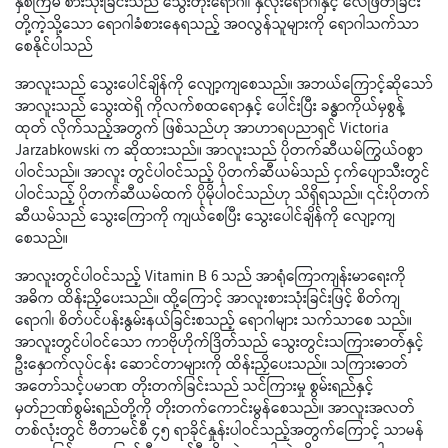
နှစ်ကြိမ် စားသုံးခြင်းသည် သွေးတိုးရောဂါ၊ နှလုံးရောဂါနှင့် လေဖြတ်ခြင်း
တို့ကဲ့သို့သော ရောဂါခံစားနေရသည့် အဝလွန်သူများကို ရောဂါသက်သာ
စေနိုင်ပါသည်
အာလူးသည် သွေးပေါင်ချိန်ကို လျော့ကျစေသည်။ အဘယ်ကြောင့်ဆိုသော်
အာလူးသည် သွေးထဲရှိ ကိုလက်စထရောနှင့် ပေါင်းပြီး ခန္ဓာကိုယ်မှစွန့်
ထုတ် လိုက်သည့်အတွက် ဖြစ်သည်ဟု အာဟာရပညာရှင် Victoria
Jarzabkowski က ဆိုထားသည်။ အာလူးသည် ပိုတက်ဆီယမ်ကြွယ်ဝစွာ
ပါဝင်သည်။ အာလူး တွင်ပါဝင်သည့် ပိုတက်ဆီယမ်သည် ငှက်ပျောသီးတွင်
ပါဝင်သည့် ပိုတက်ဆီယမ်ထက် ပိုမိုပါဝင်သည်ဟု သိရှိရသည်။ ၎င်းပိုတက်
ဆီယမ်သည် သွေးကြောကို ကျယ်စေပြီး သွေးပေါင်ချိန်ကို လျော့ကျ
စေသည်။
အာလူးတွင်ပါဝင်သည့် Vitamin B 6 သည် အာရုံကြောကျန်းမာရေးကို
အဓိက ထိန်းညှိပေးသည်။ ထို့ကြောင့် အာလူးစားသုံးခြင်းဖြင့် စိတ်ကျ
ရောဂါ၊ စိတ်ပင်ပန်းနွမ်းနယ်ခြင်းစသည့် ရောဂါများ သက်သာစေ သည်။
အာလူးတွင်ပါဝင်သော ကာဗိုဟိုက်ဒြိတ်သည် သွေးတွင်းသကြားဓာတ်နှင့်
ဦးနှောက်လုပ်ငန်း ဆောင်တာများကို ထိန်းညှိပေးသည်။ သကြားဓာတ်
အတော်သင့်ပမာဏ တိုးတက်ခြင်းသည် သင်ကြားမှု စွမ်းရည်နှင့်
မှတ်ဉာဏ်စွမ်းရည်တို့ကို တိုးတက်ကောင်းမွန်စေသည်။ အာလူးအလတ်
တစ်လုံးတွင် ဗီတာမင်စီ ၄၅ ရာခိုင်နှုန်းပါဝင်သည့်အတွက်ကြောင့် သာမန်